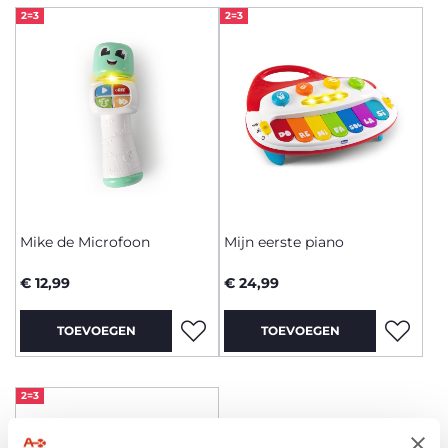
2=3
2=3
Mike de Microfoon
Mijn eerste piano
€ 12,99
€ 24,99
TOEVOEGEN
TOEVOEGEN
2=3