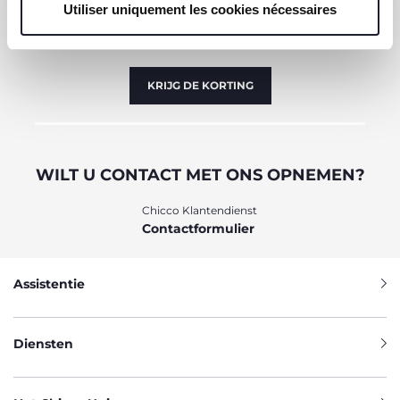
Utiliser uniquement les cookies nécessaires
sont indispensables pour profiter du service demandé.
Nu al voor u een waardebon van €10 om online uit te
geven.
KRIJG DE KORTING
WILT U CONTACT MET ONS OPNEMEN?
Chicco Klantendienst
Contactformulier
Assistentie
Diensten