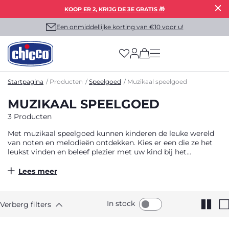
KOOP ER 2, KRIJG DE 3E GRATIS 🎁
Een onmiddellijke korting van €10 voor u!
(has more options on
Startpagina
Producten
Speelgoed
Muzikaal speelgoed
MUZIKAAL SPEELGOED
3 Producten
Met muzikaal speelgoed kunnen kinderen de leuke wereld
van noten en melodieën ontdekken. Kies er een die ze het
leukst vinden en beleef plezier met uw kind bij het
componeren van uw eigen liedje!
Lees meer
In stock
Verberg filters