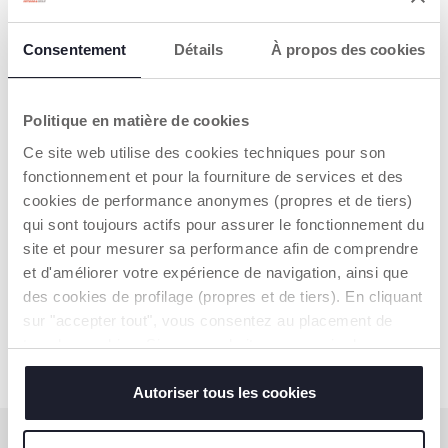
Consentement
Détails
À propos des cookies
Politique en matière de cookies
Ce site web utilise des cookies techniques pour son
Mijn eerste drumstel
fonctionnement et pour la fourniture de services et des
cookies de performance anonymes (propres et de tiers)
€ 29,99
qui sont toujours actifs pour assurer le fonctionnement du
site et pour mesurer sa performance afin de comprendre
TOEVOEGEN
et d'améliorer votre expérience de navigation, ainsi que
des cookies de profilage (propres et de tiers). En cliquant
sur "accepter tout", vous consentez au placement de
tous les cookies. Si vous souhaitez en savoir plus ou
modifier ou révoquer le consentement de tous les
cookies ou de certains d'entre eux, cliquez sur "afficher
Autoriser tous les cookies
les détails". En fermant cette bannière, vous consentez à
l'utilisation de nos cookies techniques uniquement, qui
ABONNEER U OP ONZE NIEUWSBRIEF