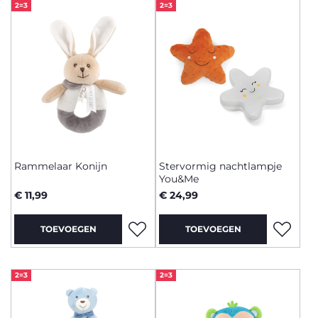
2=3
2=3
Rammelaar Konijn
Stervormig nachtlampje
You&Me
€ 11,99
€ 24,99
TOEVOEGEN
TOEVOEGEN
2=3
2=3