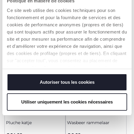
Politique en matière de cookies
+ KLEUREN
Zachte Teddybeer
SPEENDOEK KONIJN
Ce site web utilise des cookies techniques pour son
fonctionnement et pour la fourniture de services et des
€ 19,99
€ 9,99
cookies de performance anonymes (propres et de tiers)
qui sont toujours actifs pour assurer le fonctionnement du
TOEVOEGEN
TOEVOEGEN
site et pour mesurer sa performance afin de comprendre
et d'améliorer votre expérience de navigation, ainsi que
des cookies de profilage (propres et de tiers). En cliquant
2=3
2=3
sur "accepter tout", vous consentez au placement de
tous les cookies. Si vous souhaitez en savoir plus ou
modifier ou révoquer le consentement de tous les
cookies ou de certains d'entre eux, cliquez sur "afficher
Autoriser tous les cookies
les détails". En fermant cette bannière, vous consentez à
l'utilisation de nos cookies techniques uniquement, qui
Utiliser uniquement les cookies nécessaires
sont indispensables pour profiter du service demandé.
Pluche katje
Wasbeer rammelaar