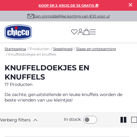
KOOP ER 2, KRIJG DE 3E GRATIS 🎁
Een onmiddellijke korting van €10 voor u!
(has more options on
Startpagina
Producten
Speelgoed
Slaap en ontspanning
Knuffeldoekjes en knuffels
KNUFFELDOEKJES EN
KNUFFELS
17 Producten
De zachte, geruststellende en leuke knuffels worden de
beste vrienden van uw kleintjes!
In stock
Verberg filters