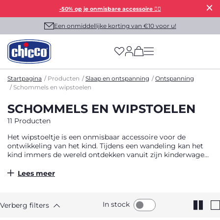
-50% op je onmisbare accessoire 👯‍♀️
Een onmiddellijke korting van €10 voor u!
(has more options on
Startpagina
Producten
Slaap en ontspanning
Ontspanning
Schommels en wipstoelen
SCHOMMELS EN WIPSTOELEN
11 Producten
Het wipstoeltje is een onmisbaar accessoire voor de
ontwikkeling van het kind. Tijdens een wandeling kan het
kind immers de wereld ontdekken vanuit zijn kinderwagen
en wanneer het thuis is, is het noodzakelijk dat het
comfortabel en veilig geïnstalleerd is in een stoel die
Lees meer
gewijd is aan zijn ontwikkeling. In de wipstoel kan baby
observeren en ontdekken wat er om hem heen is, maar zich
ook alleen vermaken of zich ontspannen. Met of zonder
In stock
Verberg filters
speelboog, onze baby wipstoeltjes zijn compact en perfect
voor de veiligheid en ontwikkeling van de baby. Ontdek nu