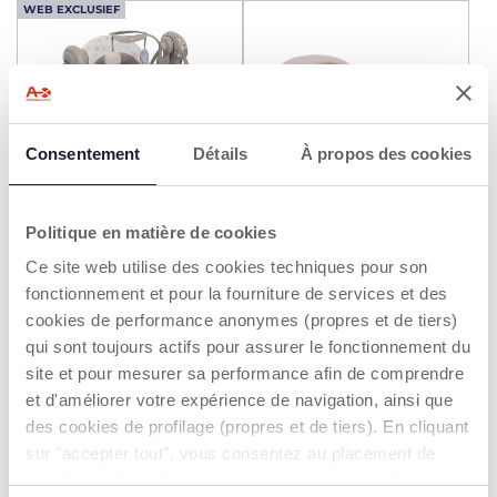
WEB EXCLUSIEF
Consentement
Détails
À propos des cookies
+ KLEUREN
+ KLEUREN
Politique en matière de cookies
Swing&Play schommel
Magia wipstoel
Ce site web utilise des cookies techniques pour son
fonctionnement et pour la fourniture de services et des
€ 89,99
€ 79,99
cookies de performance anonymes (propres et de tiers)
qui sont toujours actifs pour assurer le fonctionnement du
TOEVOEGEN
TOEVOEGEN
site et pour mesurer sa performance afin de comprendre
et d'améliorer votre expérience de navigation, ainsi que
des cookies de profilage (propres et de tiers). En cliquant
sur "accepter tout", vous consentez au placement de
tous les cookies. Si vous souhaitez en savoir plus ou