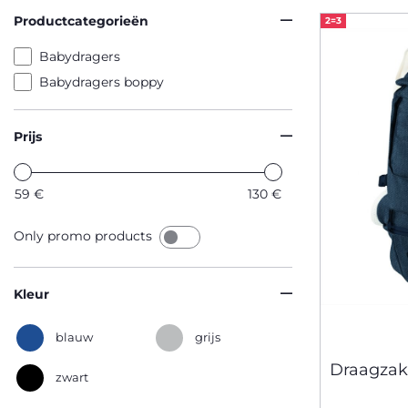
Productcategorieën
2=3
Babydragers
Babydragers boppy
Prijs
59
€
130
€
Only promo products
Kleur
blauw
grijs
Draagzak
zwart