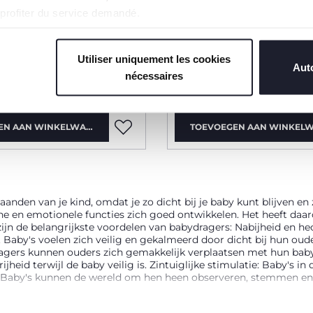
 profiter du service demandé.
2 Kleuren
ergonomische
Boppy Comfyfit Evolu
Utiliser uniquement les cookies
er
Babydrager
Auto
nécessaires
€ 79,99
EN AAN WINKELWAGEN
TOEVOEGEN AAN WINKEL
aanden van je kind, omdat je zo dicht bij je baby kunt blijven en
che en emotionele functies zich goed ontwikkelen. Het heeft daa
zijn de belangrijkste voordelen van babydragers: Nabijheid en h
Baby's voelen zich veilig en gekalmeerd door dicht bij hun oude
ragers kunnen ouders zich gemakkelijk verplaatsen met hun baby
heid terwijl de baby veilig is. Zintuiglijke stimulatie: Baby's
n. Baby's kunnen de wereld om hen heen observeren, stemmen e