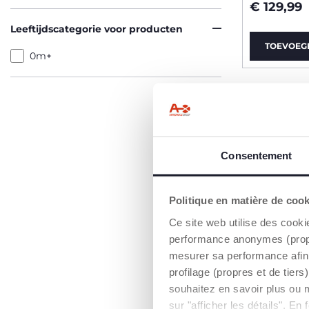
€ 129,99
Leeftijdscategorie voor producten
TOEVOEG
0m+
2=3
Consentement
Politique en matière de coo
Ce site web utilise des cooki
performance anonymes (propres
mesurer sa performance afin 
profilage (propres et de tier
souhaitez en savoir plus ou 
sur "afficher les détails". E