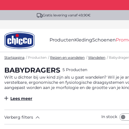
Gratis levering vanaf 49,90€
Producten
Kleding
Schoenen
Prom
Startpagina
Producten
Reizen en wandelen
Wandelen
Babydrager
BABYDRAGERS
5 Producten
Wilt u dichter bij uw kind zijn als u gaat wandelen? Wil je j
verstelbare, ergonomische en fysiologische draagsystemen v
aangepast worden aan je morfologie en de grootte van je ki
een kinderwagen. Hij is gemakkelijk te installeren en biedt 
van je kind.
Lees meer
In stock
Verberg filters