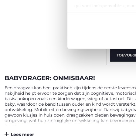
qui sont indispensables pour
EasyFit 
babydrag
€ 59,99
TOEVOEG
BABYDRAGER: ONMISBAAR!
Een draagzak kan heel praktisch zijn tijdens de eerste levensm
nabijheid helpt ervoor te zorgen dat zijn cognitieve, motoris
basisaankopen zoals een kinderwagen, wieg of autostoel. Dit 
baby, waardoor de band tussen ouder en kind wordt versterkt. 
ontwikkeling. Mobiliteit en bewegingsvrijheid: Dankzij babyd
gewoon klusjes in huis doen, draagzakken bieden bewegingsvrij
omgeving, wat hun zintuiglijke ontwikkeling kan bevordere
buurt.
Lees meer