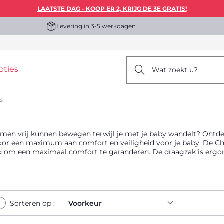
LAATSTE DAG - KOOP ER 2, KRIJG DE 3E GRATIS!
Levering in 3-5 werkdagen
oties
Wat zoekt u?
s
e armen vrij kunnen bewegen terwijl je met je baby wandelt? Ont
oor een maximum aan comfort en veiligheid voor je baby. De Ch
nd om een maximaal comfort te garanderen. De draagzak is erg
een ongeëvenaard comfort en handige functies. Chicco draagzakk
Sorteren op :
Voorkeur