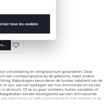
2 Kleuren
tion
riser tous les cookies
WAGEN
 zijn ontwikkeling en veiligheid kunt garanderen. Deze
rom een voorkeurspositie bij de geboorte, naast andere
echting: Babydragers bevorderen de fysieke nabijheid van de
r te zijn, wat kan bijdragen aan hun emotionele en sociale
 in de buurt. Of ze nu gaan winkelen, buiten wandelen of
 in draagdoeken worden blootgesteld aan een stimulerende
n geluiden horen en zelfs communiceren met mensen in de