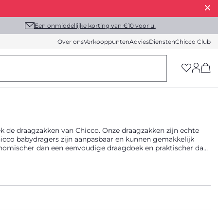
Een onmiddellijke korting van €10 voor u!
Over ons
Verkooppunten
Advies
Diensten
Chicco Club
(h
dek de draagzakken van Chicco. Onze draagzakken zijn echte
icco babydragers zijn aanpasbaar en kunnen gemakkelijk
onomischer dan een eenvoudige draagdoek en praktischer dan
en zijn onmisbare producten voor je baby, vanaf de geboorte