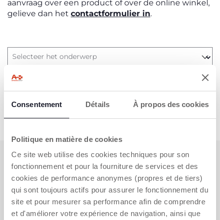
aanvraag over een product of over de online winkel,
gelieve dan het
contactformulier in
.
Selecteer het onderwerp
Selecteer het onderwerp
Consentement
Détails
À propos des cookies
Politique en matière de cookies
Ce site web utilise des cookies techniques pour son
ABONNEER U OP ONZE NIEUWSBRIEF
fonctionnement et pour la fourniture de services et des
Nu al voor u een waardebon van €10 om online uit te
cookies de performance anonymes (propres et de tiers)
geven.
qui sont toujours actifs pour assurer le fonctionnement du
site et pour mesurer sa performance afin de comprendre
KRIJG DE KORTING
et d'améliorer votre expérience de navigation, ainsi que