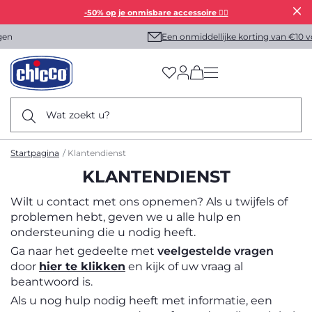
-50% op je onmisbare accessoire 👯‍♀️
Een onmiddellijke korting van €10 voor u!
(has more options on
Wat zoekt u?
Startpagina
Klantendienst
KLANTENDIENST
Wilt u contact met ons opnemen? Als u twijfels of
problemen hebt, geven we u alle hulp en
ondersteuning die u nodig heeft.
Ga naar het gedeelte met
veelgestelde vragen
door
hier te klikken
en kijk of uw vraag al
beantwoord is.
Als u nog hulp nodig heeft met informatie, een