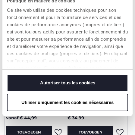
Politique en matière de cookies
€ 29,99
€ 29,99
Ce site web utilise des cookies techniques pour son
fonctionnement et pour la fourniture de services et des
TOEVOEGEN
TOEVOEGEN
cookies de performance anonymes (propres et de tiers)
qui sont toujours actifs pour assurer le fonctionnement du
site et pour mesurer sa performance afin de comprendre
et d'améliorer votre expérience de navigation, ainsi que
des cookies de profilage (propres et de tiers). En cliquant
sur "accepter tout", vous consentez au placement de
tous les cookies. Si vous souhaitez en savoir plus ou
modifier ou révoquer le consentement de tous les
cookies ou de certains d'entre eux, cliquez sur "afficher
Autoriser tous les cookies
les détails". En fermant cette bannière, vous consentez à
l'utilisation de nos cookies techniques uniquement, qui
+ KLEUREN
Utiliser uniquement les cookies nécessaires
sont indispensables pour profiter du service demandé.
Sandalen Calumet
Sandalen Fayer
vanaf € 44,99
€ 34,99
TOEVOEGEN
TOEVOEGEN