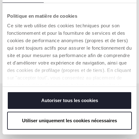
Politique en matière de cookies
Ce site web utilise des cookies techniques pour son
Bedhekje voor bed van 135
Verlengstuk Doorgate 6
fonctionnement et pour la fourniture de services et des
cm
cm
cookies de performance anonymes (propres et de tiers)
€ 64,99
€ 15,99
qui sont toujours actifs pour assurer le fonctionnement du
site et pour mesurer sa performance afin de comprendre
TOEVOEGEN
TOEVOEGEN
et d'améliorer votre expérience de navigation, ainsi que
des cookies de profilage (propres et de tiers). En cliquant
sur "accepter tout", vous consentez au placement de
tous les cookies. Si vous souhaitez en savoir plus ou
modifier ou révoquer le consentement de tous les
ABONNEER U OP ONZE NIEUWSBRIEF
cookies ou de certains d'entre eux, cliquez sur "afficher
Autoriser tous les cookies
Nu al voor u een waardebon van €10 om online uit te
les détails". En fermant cette bannière, vous consentez à
geven.
l'utilisation de nos cookies techniques uniquement, qui
Utiliser uniquement les cookies nécessaires
sont indispensables pour profiter du service demandé.
KRIJG DE KORTING