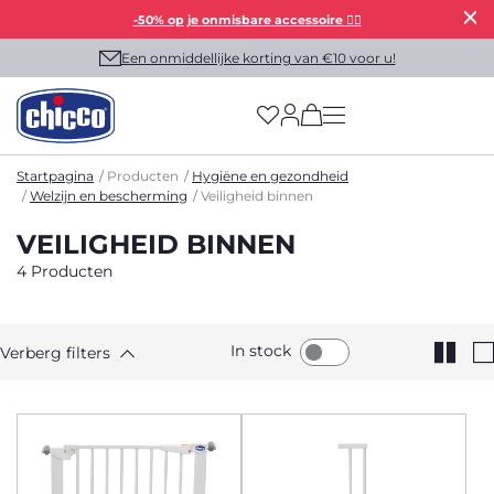
-50% op je onmisbare accessoire 👯‍♀️
Een onmiddellijke korting van €10 voor u!
(has more options on
Startpagina
Producten
Hygiëne en gezondheid
Welzijn en bescherming
Veiligheid binnen
VEILIGHEID BINNEN
4 Producten
In stock
Verberg filters