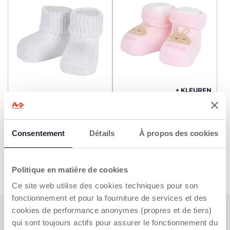
+ KLEUREN
Gebreide slofjes
Pantoffels
€ 14,99
€ 8,99
Consentement
Détails
À propos des cookies
TOEVOEGEN
TOEVOEGEN
Politique en matière de cookies
Ce site web utilise des cookies techniques pour son
fonctionnement et pour la fourniture de services et des
cookies de performance anonymes (propres et de tiers)
ABONNEER U OP ONZE NIEUWSBRIEF
qui sont toujours actifs pour assurer le fonctionnement du
Nu al voor u een waardebon van €10 om online uit te