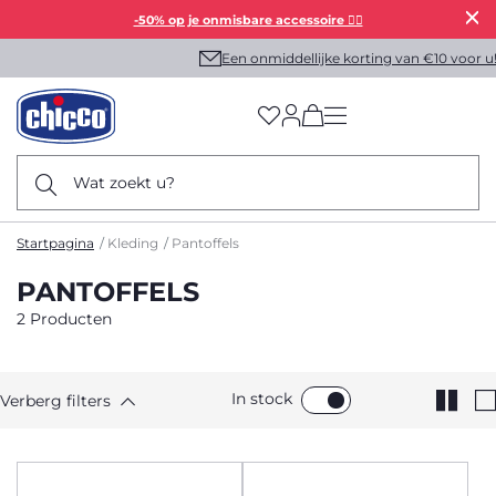
-50% op je onmisbare accessoire 👯‍♀️
Een onmiddellijke korting van €10 voor u!
(has more options on
Wat zoekt u?
Startpagina
Kleding
Pantoffels
PANTOFFELS
2 Producten
In stock
Verberg filters