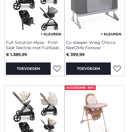
+ KLEUREN
+ KLEUREN
Full Solution Mysa - First-
Co-sleeper Wieg Chicco
Seat Recline met FullSeat
Next2Me Forever
met basis
€ 1.389,99
€ 399,99
TOEVOEGEN
TOEVOEGEN
ACCESSOIRE -50%