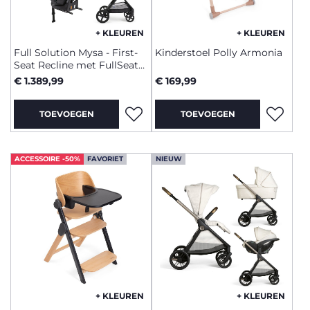
+ KLEUREN
+ KLEUREN
Full Solution Mysa - First-
Kinderstoel Polly Armonia
Seat Recline met FullSeat
met basis
€ 1.389,99
€ 169,99
TOEVOEGEN
TOEVOEGEN
ACCESSOIRE -50%
FAVORIET
NIEUW
+ KLEUREN
+ KLEUREN