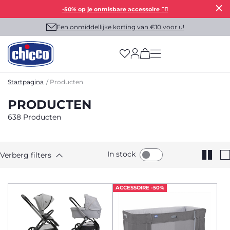
-50% op je onmisbare accessoire 👯‍♀️
Een onmiddellijke korting van €10 voor u!
(has more options on
Startpagina
Producten
PRODUCTEN
638 Producten
In stock
Verberg filters
ACCESSOIRE -50%