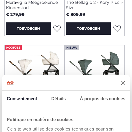
Meraviglia Meegroeiende
Trio Bellagio 2 - Kory Plus i-
Kinderstoel
Size
€ 279,99
€ 809,99
TOEVOEGEN
TOEVOEGEN
KOOPJES
NIEUW
Consentement
Détails
À propos des cookies
+ KLEUREN
Trio Bellagio - First-Seat
Trio Bellagio 2 - Kory Plus i-
Recline i-Size
Politique en matière de cookies
Size
€ 699,99
€ 809,99
Ce site web utilise des cookies techniques pour son
to
-7%
Vorige prijs:
€ 749,99