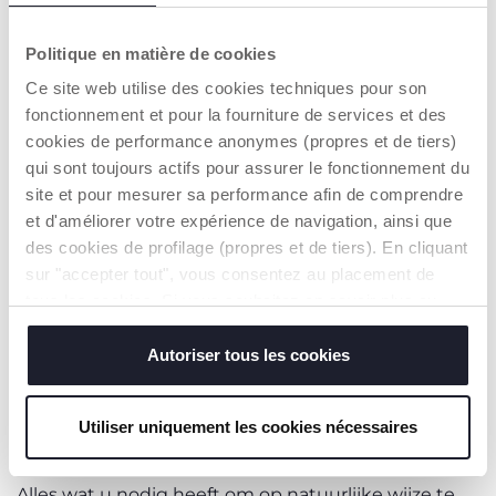
ONTDEKKEN
Politique en matière de cookies
Ce site web utilise des cookies techniques pour son
fonctionnement et pour la fourniture de services et des
cookies de performance anonymes (propres et de tiers)
qui sont toujours actifs pour assurer le fonctionnement du
site et pour mesurer sa performance afin de comprendre
et d'améliorer votre expérience de navigation, ainsi que
des cookies de profilage (propres et de tiers). En cliquant
sur "accepter tout", vous consentez au placement de
tous les cookies. Si vous souhaitez en savoir plus ou
modifier ou révoquer le consentement de tous les
cookies ou de certains d'entre eux, cliquez sur "afficher
Autoriser tous les cookies
les détails". En fermant cette bannière, vous consentez à
l'utilisation de nos cookies techniques uniquement, qui
Utiliser uniquement les cookies nécessaires
sont indispensables pour profiter du service demandé.
NATUURLIJKE BORSTVOEDING
Alles wat u nodig heeft om op natuurlijke wijze te