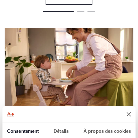
VOEDING
Alles wat je nodig hebt voor de allereerste
maaltijden
met je kindje.
Consentement
Détails
À propos des cookies