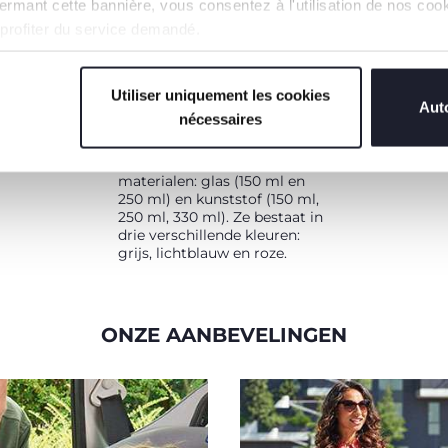
n fermant cette bannière, vous consentez à l'utilisation de nos c
 profiter du service demandé.
EEN VOLLEDIG
Utiliser uniquement les cookies
Auto
ASSORTIMENT
nécessaires
De zuigfles NaturalFeeling is
verkrijgbaar in twee
materialen: glas (150 ml en
250 ml) en kunststof (150 ml,
250 ml, 330 ml). Ze bestaat in
drie verschillende kleuren:
grijs, lichtblauw en roze.
ONZE AANBEVELINGEN