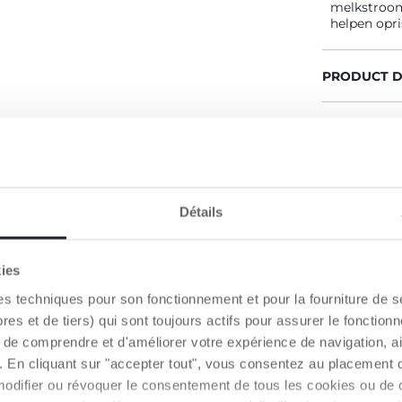
melkstroom
helpen opr
PRODUCT D
WAARSCHUW
Een hand
Détails
kies
es techniques pour son fonctionnement et pour la fourniture de 
PRODUCTKENMERKEN
 et de tiers) qui sont toujours actifs pour assurer le fonctionn
de comprendre et d'améliorer votre expérience de navigation, a
s). En cliquant sur "accepter tout", vous consentez au placement 
modifier ou révoquer le consentement de tous les cookies ou de c