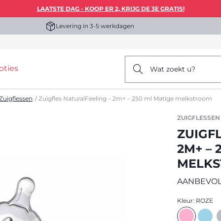
LAATSTE DAG - KOOP ER 2, KRIJG DE 3E GRATIS!
Levering in 3-5 werkdagen
oties
Wat zoekt u?
Zuigflessen
Zuigfles NaturalFeeling – 2m+ – 250 ml Matige melkstroom
ZUIGFLESSEN
ZUIGF
2M+ – 
MELK
AANBEVOL
Kleur:
ROZE