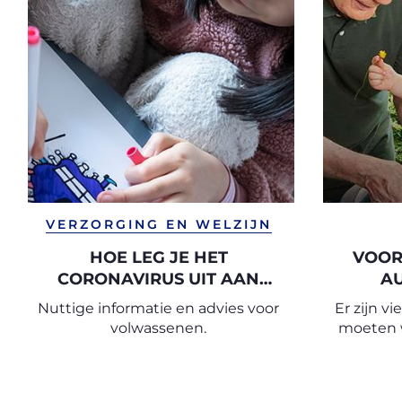
VERZORGING EN WELZIJN
HOE LEG JE HET
VOOR
CORONAVIRUS UIT AAN
AU
KINDEREN?
Nuttige informatie en advies voor
Er zijn v
VEI
volwassenen.
moeten w
gebruik e
autos
stressvri