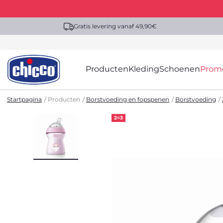
Gratis levering vanaf 49,90€
Producten
Kleding
Schoenen
Prom
Startpagina
Producten
Borstvoeding en fopspenen
Borstvoeding
2=3