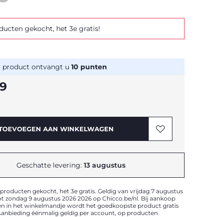
ducten gekocht, het 3e gratis!
t product ontvangt u
10
punten
99
TOEVOEGEN AAN WINKELWAGEN
Geschatte levering:
13 augustus
 producten gekocht, het 3e gratis. Geldig van vrijdag 7 augustus
t zondag 9 augustus 2026 2026 op Chicco.be/nl. Bij aankoop
en in het winkelmandje wordt het goedkoopste product gratis
anbieding éénmalig geldig per account, op producten