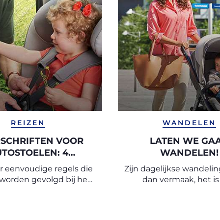
REIZEN
WANDELEN
SCHRIFTEN VOOR
LATEN WE GA
TOSTOELEN: 4
WANDELEN!
EENVOUDIGE
ier eenvoudige regels die
Zijn dagelijkse wandelin
LIGHEIDSREGELS
orden gevolgd bij het
dan vermaak, het i
n de installatie van een
waardevolle bron van pr
toeltje om veilige en
ervaringen voor ba
je reizen te garanderen.