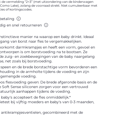
 de vermelding “2=3” (met uitzondering van de kinderwagen
en Como Lake), zolang de voorraad strekt. Niet cumuleerbaar met
es of kortingscodes.
 betaling
ig en snel retourneren
nstinctieve manier na waarop een baby drinkt. Ideaal
ang van borst naar fles te vergemakkelijken.
voorkomt darmkrampjes en heeft een vorm, gevoel en
 ontworpen is om borstvoeding na te bootsen. Ze
 de zuig- en zoekbewegingen van de baby naargelang
se, net zoals bij borstvoeding.
 speen en de brede borstachtige vorm bevorderen een
 houding in de armholte tijdens de voeding en zijn
r gemengde voeding.
os flesvoeding geven: De brede afgeronde basis en de
e Soft Sense siliconen zorgen voor een vertrouwd
atuurlijk aanhappen tijdens de voeding.
baby's accepteert de fles onmiddellijk.*
test bij vijftig moeders en baby's van 0-3 maanden,
 antikrampjesventielen, gecombineerd met de