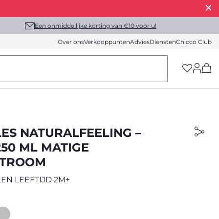
Een onmiddellijke korting van €10 voor u!
Over ons
Verkooppunten
Advies
Diensten
Chicco Club
(h
LES NATURALFEELING –
250 ML MATIGE
STROOM
EN LEEFTIJD 2M+