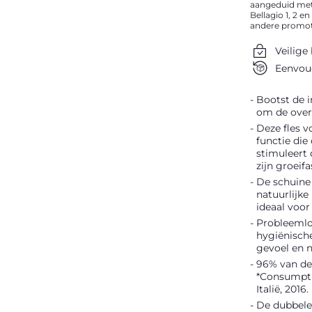
aangeduid met
Bellagio 1, 2 
andere promoti
Veilige
Eenvoud
Bootst de i
om de overg
Deze fles 
functie die
stimuleert
zijn groeifa
De schuine
natuurlijke
ideaal voo
Probleemlo
hygiënisch
gevoel en n
96% van de 
*Consumptie
Italië, 2016.
De dubbele