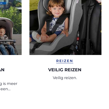
REIZEN
AN
VEILIG REIZEN
Veilig reizen.
g is meer
s een
ikkels en
by.