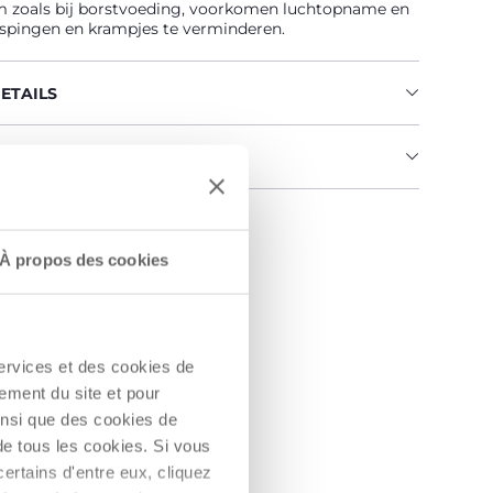
 zoals bij borstvoeding, voorkomen luchtopname en
ispingen en krampjes te verminderen.
ETAILS
INGEN EN INSTRUCTIES
elaar vinden
À propos des cookies
services et des cookies de
ement du site et pour
insi que des cookies de
de tous les cookies. Si vous
ertains d'entre eux, cliquez