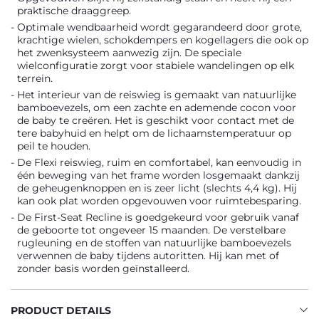
praktische draaggreep.
Optimale wendbaarheid wordt gegarandeerd door grote,
krachtige wielen, schokdempers en kogellagers die ook op
het zwenksysteem aanwezig zijn. De speciale
wielconfiguratie zorgt voor stabiele wandelingen op elk
terrein.
Het interieur van de reiswieg is gemaakt van natuurlijke
bamboevezels, om een zachte en ademende cocon voor
de baby te creëren. Het is geschikt voor contact met de
tere babyhuid en helpt om de lichaamstemperatuur op
peil te houden.
De Flexi reiswieg, ruim en comfortabel, kan eenvoudig in
één beweging van het frame worden losgemaakt dankzij
de geheugenknoppen en is zeer licht (slechts 4,4 kg). Hij
kan ook plat worden opgevouwen voor ruimtebesparing.
De First-Seat Recline is goedgekeurd voor gebruik vanaf
de geboorte tot ongeveer 15 maanden. De verstelbare
rugleuning en de stoffen van natuurlijke bamboevezels
verwennen de baby tijdens autoritten. Hij kan met of
zonder basis worden geïnstalleerd.
PRODUCT DETAILS