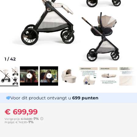
1
/
42
Voor dit product ontvangt u
699
punten
€ 699,99
-7%
Vorige prijs:
€ 749,99
-7%
Prijslijst:
€ 749,99
to