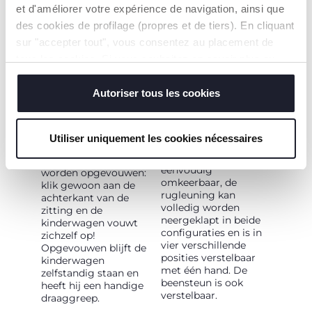
et d'améliorer votre expérience de navigation, ainsi que
des cookies de profilage (propres et de tiers). En cliquant
sur "accepter tout", vous consentez au placement de
tous les cookies. Si vous souhaitez en savoir plus ou
AUTOMATISCHE
VANAF DE
modifier ou révoquer le consentement de tous les
ONE TOUCH
GEBOORTE
cookies ou de certains d'entre eux, cliquez sur "afficher
Autoriser tous les cookies
OPVOUWING
De Bellagio
les détails". En fermant cette bannière, vous consentez à
kinderwagen is
Dankzij de OneTouch-
l'utilisation de nos cookies techniques uniquement, qui
goedgekeurd vanaf de
technologie kan de
Utiliser uniquement les cookies nécessaires
sont indispensables pour profiter du service demandé.
geboorte tot 22 kg (4
Bellagio kinderwagen
jaar). De zitting is
in één beweging
eenvoudig
worden opgevouwen:
omkeerbaar, de
klik gewoon aan de
rugleuning kan
achterkant van de
volledig worden
zitting en de
neergeklapt in beide
kinderwagen vouwt
configuraties en is in
zichzelf op!
vier verschillende
Opgevouwen blijft de
posities verstelbaar
kinderwagen
met één hand. De
zelfstandig staan en
beensteun is ook
heeft hij een handige
verstelbaar.
draaggreep.