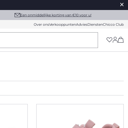
Een onmiddellijke korting van €10 voor u!
Over ons
Verkooppunten
Advies
Diensten
Chicco Club
(h