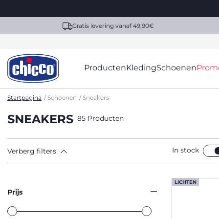
Gratis levering vanaf 49,90€
Producten
Kleding
Schoenen
Prom
Startpagina
Schoenen
Sneakers
SNEAKERS
85 Producten
In stock
Verberg filters
LICHTEN
Prijs