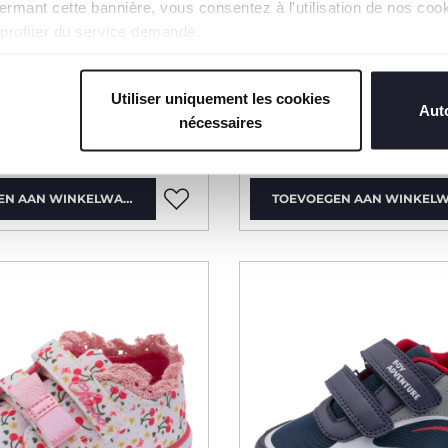
n fermant cette bannière, vous consentez à l'utilisation de nos c
 profiter du service demandé.
2 Kleuren
Cajal
Sneakers Gristy
Utiliser uniquement les cookies
Auto
nécessaires
36,99
€ 34,99
EN AAN WINKELWAGEN
TOEVOEGEN AAN WINKEL