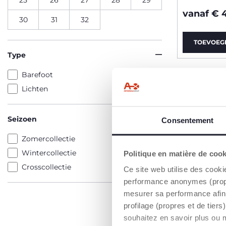
25
26
27
28
29
vanaf € 
30
31
32
TOEVOEG
Type
Barefoot
Lichten
Seizoen
Consentement
Zomercollectie
Wintercollectie
Politique en matière de coo
Crosscollectie
Ce site web utilise des cooki
performance anonymes (propres
mesurer sa performance afin 
profilage (propres et de tier
souhaitez en savoir plus ou 