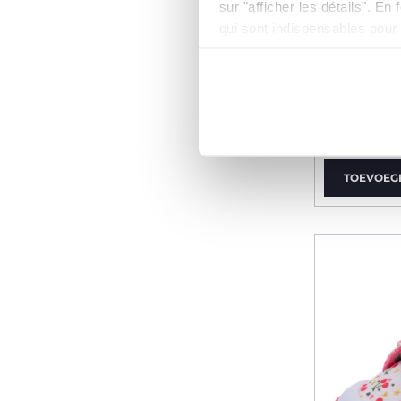
sur "afficher les détails". E
qui sont indispensables pour
Sneakers 
vanaf € 
TOEVOEG