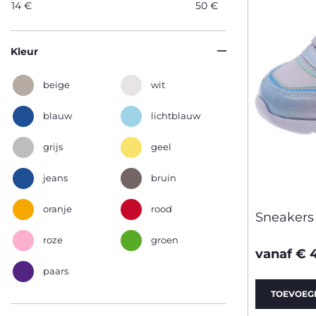
14
€
50
€
Kleur
beige
wit
blauw
lichtblauw
grijs
geel
jeans
bruin
oranje
rood
Sneakers
roze
groen
vanaf € 
paars
TOEVOEG