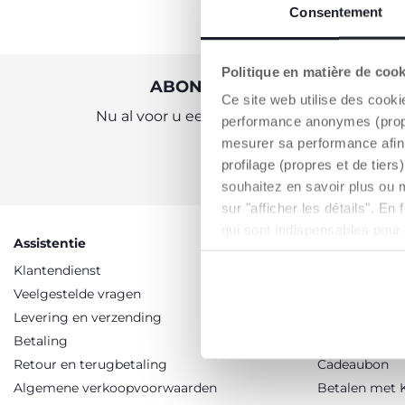
Consentement
Politique en matière de coo
ABONNEER U OP ONZE NIEU
Ce site web utilise des cooki
Nu al voor u een waardebon van €10 om onl
performance anonymes (propres
mesurer sa performance afin 
profilage (propres et de tier
KRIJG DE KORTING
souhaitez en savoir plus ou 
sur "afficher les détails". E
qui sont indispensables pour
Assistentie
Diensten
Klantendienst
Promoties
Veelgestelde vragen
Solden
Levering en verzending
Loyaliteitsp
Betaling
Cadeau-ideeë
Retour en terugbetaling
Cadeaubon
Algemene verkoopvoorwaarden
Betalen met 