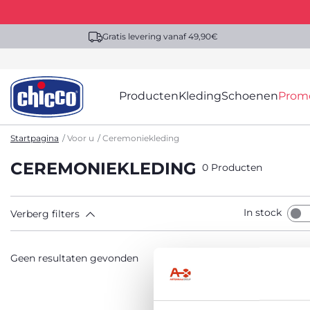
Gratis levering vanaf 49,90€
Producten
Kleding
Schoenen
Prom
Startpagina
Voor u
Ceremoniekleding
CEREMONIEKLEDING
0 Producten
In stock
Verberg filters
Geen resultaten gevonden