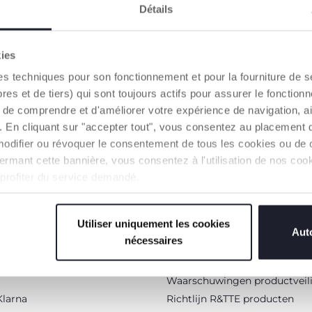
Détails
kies
WSBRIEF
WILT U 
es techniques pour son fonctionnement et pour la fourniture de 
ine uit te geven.
 et de tiers) qui sont toujours actifs pour assurer le fonctionn
de comprendre et d'améliorer votre expérience de navigation, a
s). En cliquant sur "accepter tout", vous consentez au placement 
modifier ou révoquer le consentement de tous les cookies ou de c
n fermant cette bannière, vous consentez à l'utilisation de nos c
 profiter du service demandé.
Het Chicco Universum
Wie zijn we
Utiliser uniquement les cookies
Vind een winkel
Auto
nécessaires
rogramma
Advies
n
Artsana-groep
Waarschuwingen productveil
Klarna
Richtlijn R&TTE producten