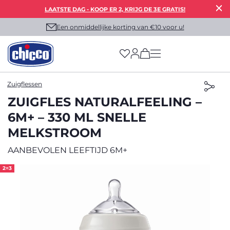
LAATSTE DAG - KOOP ER 2, KRIJG DE 3E GRATIS!
Een onmiddellijke korting van €10 voor u!
(has more options on
Zuigflessen
ZUIGFLES NATURALFEELING –
6M+ – 330 ML SNELLE
MELKSTROOM
AANBEVOLEN LEEFTIJD 6M+
2=3