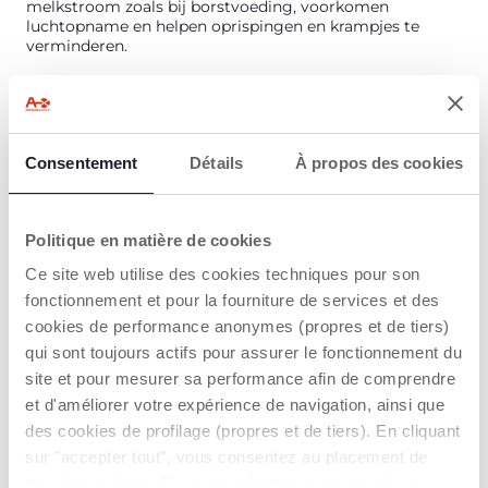
melkstroom zoals bij borstvoeding, voorkomen
luchtopname en helpen oprispingen en krampjes te
verminderen.
PRODUCT DETAILS
Consentement
Détails
À propos des cookies
WAARSCHUWINGEN EN INSTRUCTIES
Politique en matière de cookies
Een handelaar vinden
Ce site web utilise des cookies techniques pour son
fonctionnement et pour la fourniture de services et des
PRODUCTKENMERKEN
cookies de performance anonymes (propres et de tiers)
qui sont toujours actifs pour assurer le fonctionnement du
site et pour mesurer sa performance afin de comprendre
et d'améliorer votre expérience de navigation, ainsi que
des cookies de profilage (propres et de tiers). En cliquant
sur "accepter tout", vous consentez au placement de
tous les cookies. Si vous souhaitez en savoir plus ou