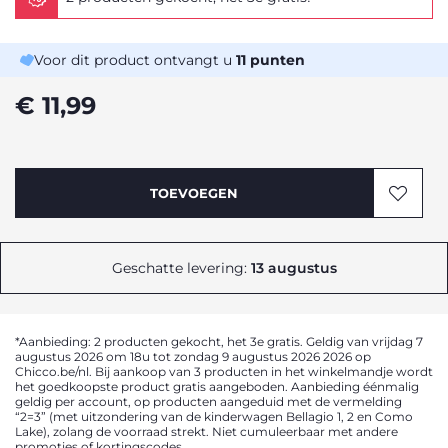
Voor dit product ontvangt u
11
punten
€ 11,99
TOEVOEGEN
Geschatte levering:
13 augustus
*Aanbieding: 2 producten gekocht, het 3e gratis. Geldig van vrijdag 7
augustus 2026 om 18u tot zondag 9 augustus 2026 2026 op
Chicco.be/nl. Bij aankoop van 3 producten in het winkelmandje wordt
het goedkoopste product gratis aangeboden. Aanbieding éénmalig
geldig per account, op producten aangeduid met de vermelding
“2=3” (met uitzondering van de kinderwagen Bellagio 1, 2 en Como
Lake), zolang de voorraad strekt. Niet cumuleerbaar met andere
promoties of kortingscodes.