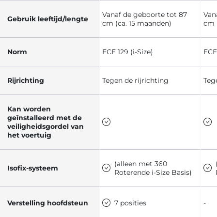
Vanaf de geboorte tot 87
Van
Gebruik leeftijd/lengte
cm (ca. 15 maanden)
cm 
Norm
ECE 129 (i-Size)
ECE 
Rijrichting
Tegen de rijrichting
Tege
Kan worden
geïnstalleerd met de
veiligheidsgordel van
het voertuig
(alleen met 360
Isofix-systeem
Roterende i-Size Basis)
Verstelling hoofdsteun
7 posities
-