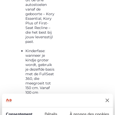
uit de drie
autostoelen
vanaf de
geboorte – Kory
Essential, Kory
Plus of First-
Seat Recline –
die het best bij
jouw levensstijl
past.
Kinderfase:
wanneer je
kindje groter
wordt, gebruik
je dezelfde basis
met de FullSeat
360, die
meegroeit tot
150 cm. Vanaf
100 cm
(ongeveer 4
jaar) kan de
stoel zonder
basis als
Consentement
Détails
À propos des cookies