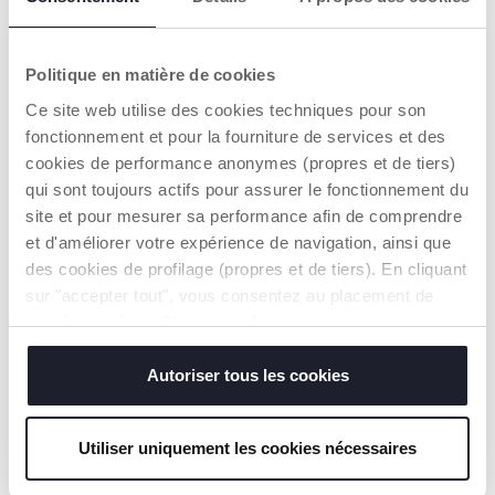
zitverhoger
worden
gebruikt.
Politique en matière de cookies
Ce site web utilise des cookies techniques pour son
fonctionnement et pour la fourniture de services et des
cookies de performance anonymes (propres et de tiers)
qui sont toujours actifs pour assurer le fonctionnement du
site et pour mesurer sa performance afin de comprendre
et d'améliorer votre expérience de navigation, ainsi que
EENVOUDIGE
LUCHTVENTILATIE
des cookies de profilage (propres et de tiers). En cliquant
INSTALLATIE
SYSTEEM
sur "accepter tout", vous consentez au placement de
Op de 360 i-Size
De gaten in de kuip
tous les cookies. Si vous souhaitez en savoir plus ou
draaibasis (apart
zorgen voor een
modifier ou révoquer le consentement de tous les
verkrijgbaar) draait de
betere ventilatie aan
Kory Essential i-Size
de achterkant van de
cookies ou de certains d'entre eux, cliquez sur "afficher
Autoriser tous les cookies
90° naar de ouder toe
autostoel.
les détails". En fermant cette bannière, vous consentez à
zodat je je baby snel
l'utilisation de nos cookies techniques uniquement, qui
en gemakkelijk kunt
Utiliser uniquement les cookies nécessaires
plaatsen. Het
sont indispensables pour profiter du service demandé.
beveiligingssysteem
beperkt de rotatie tot