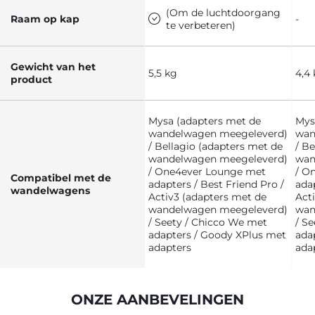
(Om de luchtdoorgang
Raam op kap
-
te verbeteren)
Gewicht van het
5,5 kg
4,4
product
Mysa (adapters met de
Mys
wandelwagen meegeleverd)
wan
/ Bellagio (adapters met de
/ B
wandelwagen meegeleverd)
wan
/ One4ever Lounge met
/ O
Compatibel met de
adapters / Best Friend Pro /
adap
wandelwagens
Activ3 (adapters met de
Act
wandelwagen meegeleverd)
wan
/ Seety / Chicco We met
/ S
adapters / Goody XPlus met
ada
adapters
ada
ONZE AANBEVELINGEN