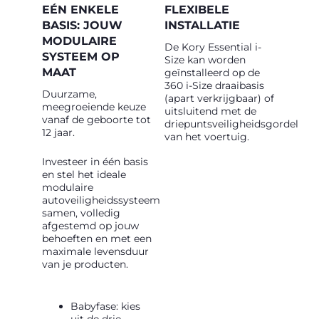
EÉN ENKELE
FLEXIBELE
BASIS: JOUW
INSTALLATIE
MODULAIRE
De Kory Essential i-
SYSTEEM OP
Size kan worden
MAAT
geïnstalleerd op de
360 i-Size draaibasis
Duurzame,
(apart verkrijgbaar) of
meegroeiende keuze
uitsluitend met de
vanaf de geboorte tot
driepuntsveiligheidsgordel
12 jaar.
van het voertuig.
Investeer in één basis
en stel het ideale
modulaire
autoveiligheidssysteem
samen, volledig
afgestemd op jouw
behoeften en met een
maximale levensduur
van je producten.
Babyfase: kies