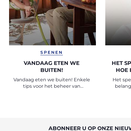
SPENEN
VANDAAG ETEN WE
HET S
BUITEN!
HOE 
Vandaag eten we buiten! Enkele
Het spe
tips voor het beheer van
belangr
maaltijden buitenshuis.
ontdek nu
beginn
deskun
ABONNEER U OP ONZE NIEU