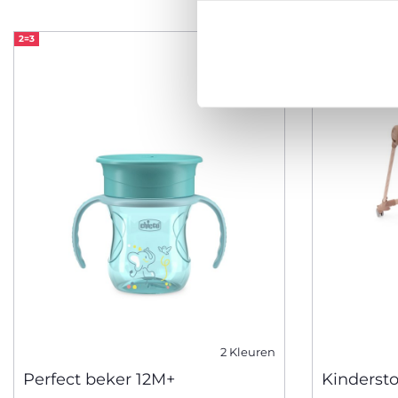
2=3
2=3
2 Kleuren
Perfect beker 12M+
Kindersto