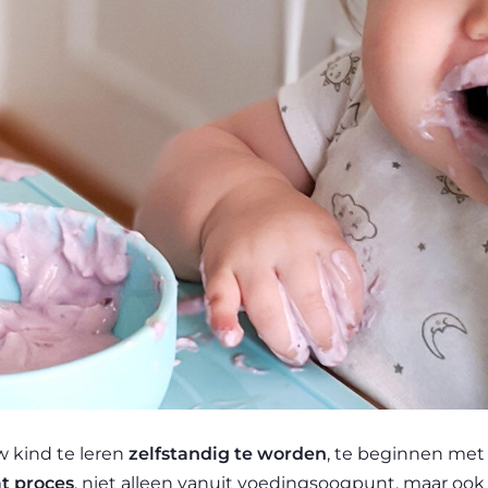
w kind te leren
zelfstandig te worden
, te beginnen met 
at proces
, niet alleen vanuit voedingsoogpunt, maar ook