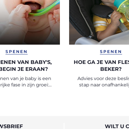
SPENEN
SPENEN
PENEN VAN BABY'S,
HOE GA JE VAN FLE
BEGIN JE ERAAN?
BEKER?
nen van je baby is een
Advies voor deze besl
ijke fase in zijn groei:
stap naar onafhankeli
ttig advies over hoe te
en met spenen met de
digen van het Chicco
Observatorium.
WSBRIEF
WILT U 