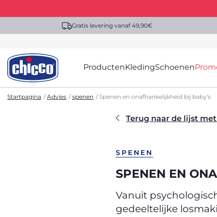
Gratis levering vanaf 49,90€
Producten
Kleding
Schoenen
Prom
Startpagina
Advies
spenen
Spenen en onafhankelijkheid bij baby's
Terug naar de lijst met
SPENEN
SPENEN EN ONA
Vanuit psychologisch
gedeeltelijke losmak