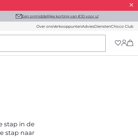
Een onmiddellijke korting van €10 voor u!
Over ons
Verkooppunten
Advies
Diensten
Chicco Club
(h
 stap in de
e stap naar