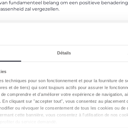
 van fundamenteel belang om een positieve benadering
wassenheid zal vergezellen.
ABONNEER U OP ONZE NIEUWSBRIEF
Meteen voor u een waardebon van 10€ te besteden
op onze website
Détails
E-mail
kies
Ik accepteer de voorwaarden van
Privacybeleid
es techniques pour son fonctionnement et pour la fourniture de 
 et de tiers) qui sont toujours actifs pour assurer le fonctionn
ABONNEER U OP ONZE NIEUWSBRIEF
de comprendre et d'améliorer votre expérience de navigation, a
s). En cliquant sur "accepter tout", vous consentez au placement 
modifier ou révoquer le consentement de tous les cookies ou de c
n fermant cette bannière, vous consentez à l'utilisation de nos c
 profiter du service demandé.
PRODUCTEN DIE U KUNNEN INTERESSERE