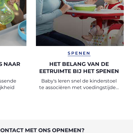
SPENEN
S NAAR
HET BELANG VAN DE
EETRUIMTE BIJ HET SPENEN
issende
Baby's leren snel de kinderstoel
jkheid
te associëren met voedingstijden
en daarom is het belangrijk een
ritueel te creëren dat bij elke
voeding moet worden gevolgd.
CONTACT MET ONS OPNEMEN?