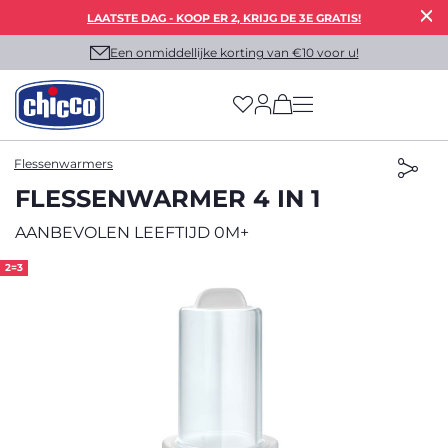
LAATSTE DAG - KOOP ER 2, KRIJG DE 3E GRATIS!
Een onmiddellijke korting van €10 voor u!
(has more options on
Flessenwarmers
FLESSENWARMER 4 IN 1
AANBEVOLEN LEEFTIJD 0M+
2=3