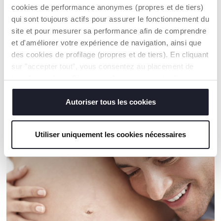
WAARSCHUWINGEN EN INSTRUCTIES
cookies de performance anonymes (propres et de tiers)
qui sont toujours actifs pour assurer le fonctionnement du
site et pour mesurer sa performance afin de comprendre
Een handelaar vinden
et d'améliorer votre expérience de navigation, ainsi que
des cookies de profilage (propres et de tiers). En cliquant
sur "accepter tout", vous consentez au placement de
ONZE AANBEVELINGEN
tous les cookies. Si vous souhaitez en savoir plus ou
modifier ou révoquer le consentement de tous les
cookies ou de certains d'entre eux, cliquez sur "afficher
Autoriser tous les cookies
les détails". En fermant cette bannière, vous consentez à
l'utilisation de nos cookies techniques uniquement, qui
Utiliser uniquement les cookies nécessaires
sont indispensables pour profiter du service demandé.