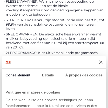
FLESSENWARMER: Warmt melk en babyvoeding op.
Warmt moedermelk op tot de ideale
voedingstemperatuur om de voedingseigenschappen van
moedermelk te behouden.
STERILISATOR: Dankzij zijn stoomfunctie elimineert hij tot
99,9% van de schadelijke bacteriën die in onze huizen
leven.
SNEL OPWARMEN: De elektrische flessenwarmer warmt
melk en babyvoeding op in slechts drie minuten (tijd
berekend met een fles van 150 ml bij een starttemperatuur
van 20 °C).
21 PROGRAMMA'S: Kies uit verschillende programma's
door het soort voedsel, de starttemperatuur en de grootte
van de fles te selecteren. Inclusief speciaal programma
voor flessen met afschroefbare bodem
TIMER: Dankzij de timer kunt u de voedingstijd van uw
Consentement
Détails
À propos des cookies
baby kiezen door de flessenwarmer tot twee uur van
tevoren te programmeren.
Politique en matière de cookies
PRODUCT DETAILS
Ce site web utilise des cookies techniques pour son
fonctionnement et pour la fourniture de services et des