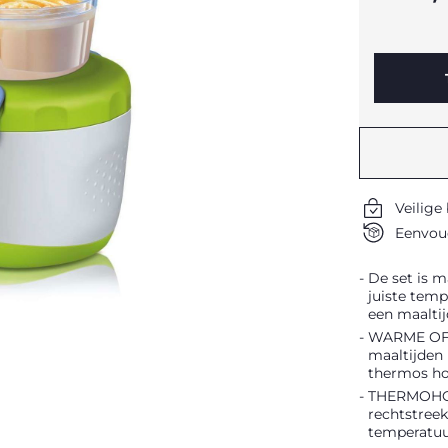
Veilige
Eenvoud
De set is 
juiste temp
een maaltij
WARME OF 
maaltijden
thermos ho
THERMOHOUD
rechtstree
temperatuu