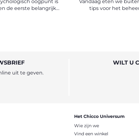
sychologisch oogpunt is
Vandaag eten we buiten
n de eerste belangrijke
tips voor het behee
 in de gedeeltelijke
maaltijden buitensh
ng van het kind van de
n een eerste stap naar
elijkheid ten opzichte
 de moederfiguur.
WSBRIEF
WILT U 
ine uit te geven.
Het Chicco Universum
Wie zijn we
Vind een winkel