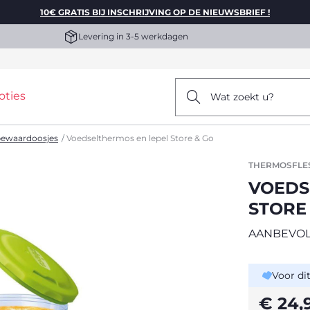
10€ GRATIS BIJ INSCHRIJVING OP DE NIEUWSBRIEF !
Levering in 3-5 werkdagen
oties
Wat zoekt u?
bewaardoosjes
Voedselthermos en lepel Store & Go
THERMOSFLE
VOEDS
STORE
AANBEVOL
Voor di
€ 24,