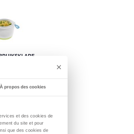
EBRUIKSKLARE
el van de
tstreeks
 de
À propos des cookies
 die het op de
ratuur houdt.
services et des cookies de
ement du site et pour
insi que des cookies de