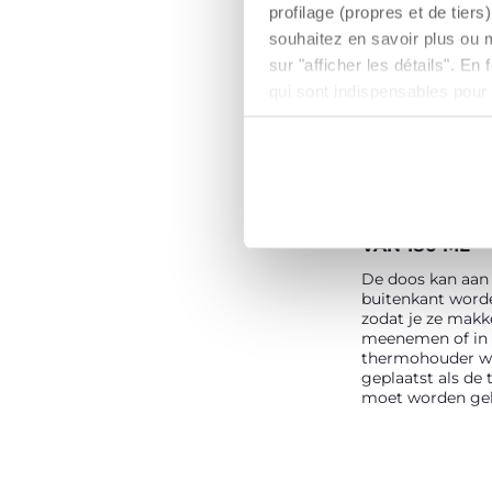
profilage (propres et de tier
souhaitez en savoir plus ou 
sur "afficher les détails". E
qui sont indispensables pour
MET MAALTI
VAN 180 ML
De doos kan aan
buitenkant word
zodat je ze makke
meenemen of in
thermohouder w
geplaatst als de
moet worden ge