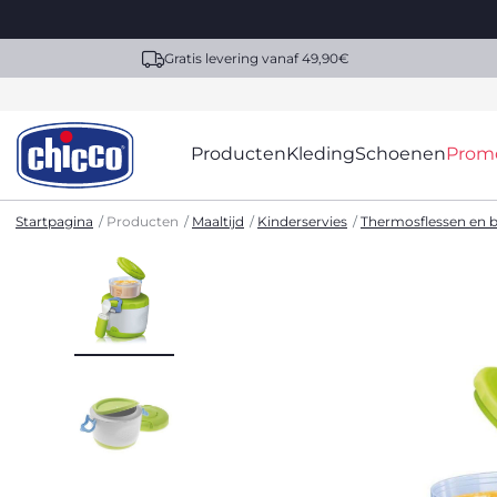
Gratis levering vanaf 49,90€
Producten
Kleding
Schoenen
Prom
Startpagina
Producten
Maaltijd
Kinderservies
Thermosflessen en 