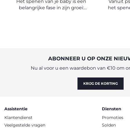
Het spenen van je baby is een
Vanuit p
belangrijke fase in zijn groei:
het spene
ontdek nuttig advies over hoe te
stap
beginnen met spenen met de
losmaki
deskundigen van het Chicco
moeder e
Observatorium.
onafhank
van
ABONNEER U OP ONZE NIEU
Nu al voor u een waardebon van €10 om onl
KRIJG DE KORTING
Assistentie
Diensten
Klantendienst
Promoties
Veelgestelde vragen
Solden