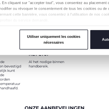
ingrediënten).
s). En cliquant sur "accepter tout", vous consentez au placement 
modifier ou révoquer le consentement de tous les cookies ou de c
n fermant cette bannière, vous consentez à l'utilisation de nos c
 profiter du service demandé.
Utiliser uniquement les cookies
Auto
nécessaires
JDDOOS
HANDIGE REISLEPEL
MET ETUI
 de
Al het nodige binnen
en bevestigd
handbereik.
lijk kunt
 de
orden
 temperatuur
handhaafd.
ONZE AANBEVELINGEN