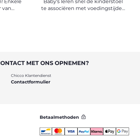
! Enkele
Baby's leren snel de kinderstoel
r van
te associëren met voedingstijden
uis.
en daarom is het belangrijk een
ritueel te creëren dat bij elke
voeding moet worden gevolgd.
CONTACT MET ONS OPNEMEN?
Chicco Klantendienst
Contactformulier
Betaalmethoden