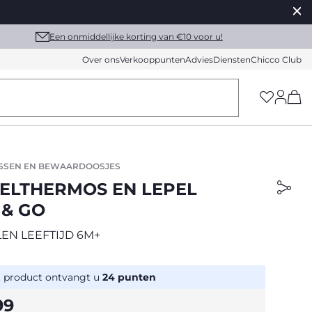
Een onmiddellijke korting van €10 voor u!
Over ons
Verkooppunten
Advies
Diensten
Chicco Club
(h
SSEN EN BEWAARDOOSJES
ELTHERMOS EN LEPEL
 & GO
EN LEEFTIJD 6M+
t product ontvangt u
24
punten
99