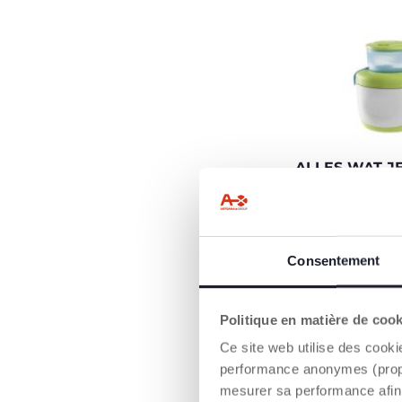
ALLES WAT J
HEBT VOOR 
MAALTIJDEN 
KIND BUITENS
De verpakking b
Consentement
thermohouder va
een maaltijddoos
en een reislepel 
Politique en matière de coo
Ce site web utilise des cooki
performance anonymes (propres
mesurer sa performance afin 