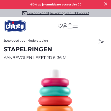
-50% op je onmisbare accessoire 👯‍♀️
Een onmiddellijke korting van €10 voor u!
(has more options on
Speelgoed voor kinderstoelen
STAPELRINGEN
AANBEVOLEN LEEFTIJD 6-36 M