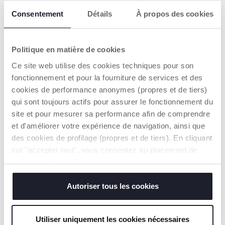
WAARSCHUWINGEN EN INSTRUCTIES
Consentement
Détails
À propos des cookies
Een handelaar vinden
Politique en matière de cookies
Ce site web utilise des cookies techniques pour son
fonctionnement et pour la fourniture de services et des
ONZE AANBEVELINGEN
cookies de performance anonymes (propres et de tiers)
qui sont toujours actifs pour assurer le fonctionnement du
site et pour mesurer sa performance afin de comprendre
et d'améliorer votre expérience de navigation, ainsi que
des cookies de profilage (propres et de tiers). En cliquant
sur "accepter tout", vous consentez au placement de
tous les cookies. Si vous souhaitez en savoir plus ou
modifier ou révoquer le consentement de tous les
cookies ou de certains d'entre eux, cliquez sur "afficher
Autoriser tous les cookies
les détails". En fermant cette bannière, vous consentez à
l'utilisation de nos cookies techniques uniquement, qui
Utiliser uniquement les cookies nécessaires
sont indispensables pour profiter du service demandé.