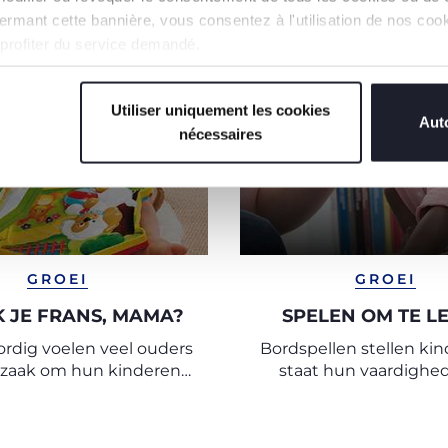
n fermant cette bannière, vous consentez à l'utilisation de nos c
 profiter du service demandé.
Utiliser uniquement les cookies
Auto
nécessaires
GROEI
GROEI
 JE FRANS, MAMA?
SPELEN OM TE L
rdig voelen veel ouders
Bordspellen stellen kin
zaak om hun kinderen
staat hun vaardighe
 af aan een tweede taal
ontwikkelen en leggen 
te leren.
voor sociaal lere