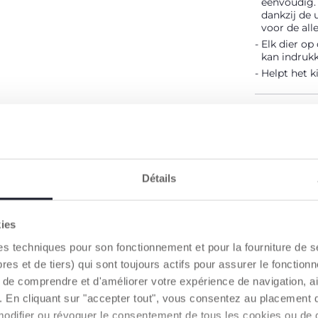
eenvoudig. 
dankzij de 
voor de alle
Elk dier op
kan indrukk
Helpt het k
PRODUCT D
WAARSCHUW
Détails
Een hand
kies
es techniques pour son fonctionnement et pour la fourniture de 
ONZE AANBEVELINGEN
 et de tiers) qui sont toujours actifs pour assurer le fonctionn
de comprendre et d'améliorer votre expérience de navigation, a
s). En cliquant sur "accepter tout", vous consentez au placement 
modifier ou révoquer le consentement de tous les cookies ou de c