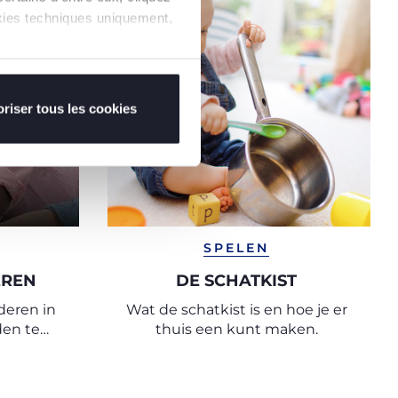
ookies techniques uniquement,
riser tous les cookies
SPELEN
EREN
DE SCHATKIST
deren in
Wat de schatkist is en hoe je er
den te
thuis een kunt maken.
de basis
n.