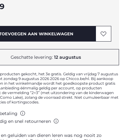
99
TOEVOEGEN AAN WINKELWAGEN
Geschatte levering:
12 augustus
 producten gekocht, het 3e gratis. Geldig van vrijdag 7 augustus
t zondag 9 augustus 2026 2026 op Chicco.be/nl. Bij aankoop
en in het winkelmandje wordt het goedkoopste product gratis
anbieding éénmalig geldig per account, op producten
 de vermelding “2=3” (met uitzondering van de kinderwagen
en Como Lake), zolang de voorraad strekt. Niet cumuleerbaar met
es of kortingscodes.
 betaling
ig en snel retourneren
en geluiden van dieren leren was nog nooit zo