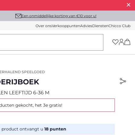
Een onmiddellijke korting van €10 voor u!
Over ons
Verkooppunten
Advies
Diensten
Chicco Club
(h
VERHALEND SPEELGOED
ERIJBOEK
N LEEFTIJD 6-36 M
ducten gekocht, het 3e gratis!
t product ontvangt u
18
punten