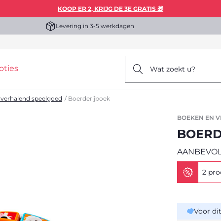
KOOP ER 2, KRIJG DE 3E GRATIS 🎁
Levering in 3-5 werkdagen
oties
Wat zoekt u?
 verhalend speelgoed
Boerderijboek
BOEKEN EN 
BOERD
AANBEVOLE
2 pro
Voor di