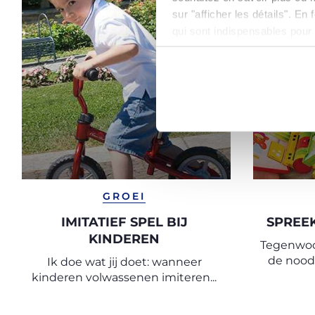
sur "afficher les détails". E
qui sont indispensables pour
GROEI
IMITATIEF SPEL BIJ
SPREEK
KINDEREN
Tegenwoo
de nood
Ik doe wat jij doet: wanneer
van jongs
kinderen volwassenen imiteren...