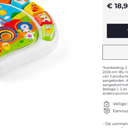
€ 18,
*Aanbieding: 2
2026 om 18u to
van 3 product
aangeboden. A
aangeduid met
Bellagio 1, 2 
andere promoti
Veilige
Eenvoud
De vormen 