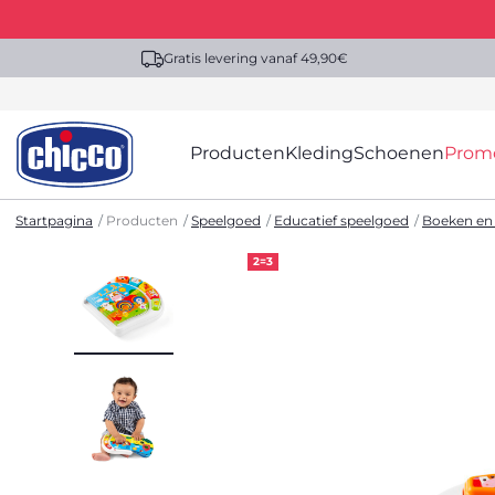
Gratis levering vanaf 49,90€
Producten
Kleding
Schoenen
Prom
Startpagina
Producten
Speelgoed
Educatief speelgoed
Boeken en
2=3