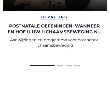
BEVALLING
POSTNATALE OEFENINGEN: WANNEER
EN HOE U UW LICHAAMSBEWEGING NA
DE ZWANGERSCHAP KUNT HERVATTEN
Aanwijzingen en programma voor postnatale
lichaamsbeweging