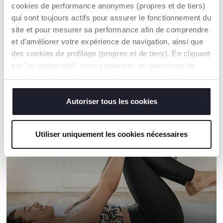
cookies de performance anonymes (propres et de tiers)
qui sont toujours actifs pour assurer le fonctionnement du
Een handelaar vinden
site et pour mesurer sa performance afin de comprendre
et d'améliorer votre expérience de navigation, ainsi que
des cookies de profilage (propres et de tiers). En cliquant
sur "accepter tout", vous consentez au placement de
ONZE AANBEVELINGEN
tous les cookies. Si vous souhaitez en savoir plus ou
modifier ou révoquer le consentement de tous les
cookies ou de certains d'entre eux, cliquez sur "afficher
Autoriser tous les cookies
les détails". En fermant cette bannière, vous consentez à
l'utilisation de nos cookies techniques uniquement, qui
Utiliser uniquement les cookies nécessaires
sont indispensables pour profiter du service demandé.