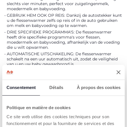
slechts vier minuten, perfect voor zuigelingenmelk,
moedermelk en babyvoeding.
GEBRUIK HEM OOK OP REIS: Dankzij de autostekker kunt
u de flessenwarmer zelfs op reis of in de auto gebruiken
om melk en babyvoeding op te warmen.
DRIE SPECIFIEKE PROGRAMMA'S: De flessenwarmer
heeft drie specifieke programma's voor flessen,
moedermelk en babyvoeding, afhankelijk van de voeding
die u wilt opwarmen.
AUTOMATISCHE UITSCHAKELING: De flessenwarmer
schakelt na een uur automatisch uit, zodat de veiligheid
van u en uw baby gewaarborgd is.
WARM HOUDEN: De flessenwarmer houdt melk en
babyvoeding tot een uur lang warm.
PRAKTISCHE MAND: Inclusief een praktische mand om
kleine bekers gemakkelijk te kunnen pakken en zo het
Consentement
Détails
À propos des cookies
risico van verbranding te verminderen.
Politique en matière de cookies
PRODUCT DETAILS
Ce site web utilise des cookies techniques pour son
fonctionnement et pour la fourniture de services et des
WAARSCHUWINGEN EN INSTRUCTIES