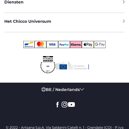
Diensten
Het Chicco Universum
BE / Nederlands
© 2022 - Artsana S.p.A. Via Saldarini Catelli n. 1 - Grandate (CO) - P.Iva