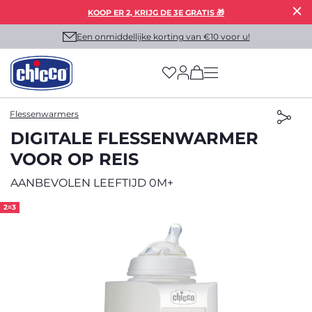
KOOP ER 2, KRIJG DE 3E GRATIS 🎁
Een onmiddellijke korting van €10 voor u!
(has more options on
Flessenwarmers
DIGITALE FLESSENWARMER
VOOR OP REIS
AANBEVOLEN LEEFTIJD 0M+
2=3