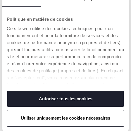
Politique en matière de cookies
VAATWASMACHIN
ZACHT EN
Ce site web utilise des cookies techniques pour son
EBESTENDIG
KLEURRIJK
fonctionnement et pour la fourniture de services et des
Om makkelijk en leuk
cookies de performance anonymes (propres et de tiers)
zelfstandig te leren
eten
qui sont toujours actifs pour assurer le fonctionnement du
site et pour mesurer sa performance afin de comprendre
et d'améliorer votre expérience de navigation, ainsi que
des cookies de profilage (propres et de tiers). En cliquant
sur "accepter tout", vous consentez au placement de
tous les cookies. Si vous souhaitez en savoir plus ou
modifier ou révoquer le consentement de tous les
100% SILICONEN
ONTWERP MET
cookies ou de certains d'entre eux, cliquez sur "afficher
Autoriser tous les cookies
DRIE VAKJES
Sterker, flexibeler en
les détails". En fermant cette bannière, vous consentez à
gemakkelijker te
Verschillende smaken
l'utilisation de nos cookies techniques uniquement, qui
reinigen
scheiden
Utiliser uniquement les cookies nécessaires
sont indispensables pour profiter du service demandé.
SHOW MORE