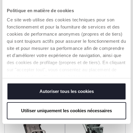
Politique en matière de cookies
Ce site web utilise des cookies techniques pour son
fonctionnement et pour la fourniture de services et des
cookies de performance anonymes (propres et de tiers)
qui sont toujours actifs pour assurer le fonctionnement du
site et pour mesurer sa performance afin de comprendre
+ KLEUREN
+ KLEUREN
et d'améliorer votre expérience de navigation, ainsi que
Wandelwagen Activ3+
Seety 2 Kinderwagen
des cookies de profilage (propres et de tiers). En cliquant
sur "accepter tout", vous consentez au placement de
€ 319,99
€ 259,99
tous les cookies. Si vous souhaitez en savoir plus ou
modifier ou révoquer le consentement de tous les
TOEVOEGEN
TOEVOEGEN
cookies ou de certains d'entre eux, cliquez sur "afficher
Autoriser tous les cookies
les détails". En fermant cette bannière, vous consentez à
l'utilisation de nos cookies techniques uniquement, qui
Utiliser uniquement les cookies nécessaires
sont indispensables pour profiter du service demandé.