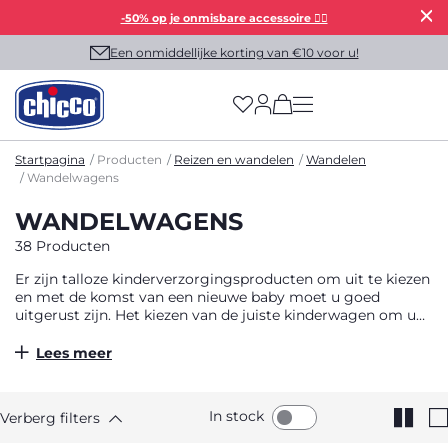
-50% op je onmisbare accessoire 👯‍♀️
Een onmiddellijke korting van €10 voor u!
(has more options on
Startpagina
Producten
Reizen en wandelen
Wandelen
Wandelwagens
WANDELWAGENS
38 Producten
Er zijn talloze kinderverzorgingsproducten om uit te kiezen
en met de komst van een nieuwe baby moet u goed
uitgerust zijn. Het kiezen van de juiste kinderwagen om uw
baby de eerste jaren te vergezellen, is een van de
belangrijkste aankopen die u kunt doen. Met zoveel
Lees meer
kinderverzorgingsproducten op de markt kan het moeilijk
zijn om te vinden wat je zoekt. Daarom zijn wij er om u te
helpen de juiste keuze te maken. Neem eerst de tijd om na
In stock
Verberg filters
te denken over je specifieke behoeften. Woont u in een
stedelijke of landelijke omgeving? Geeft u de voorkeur aan