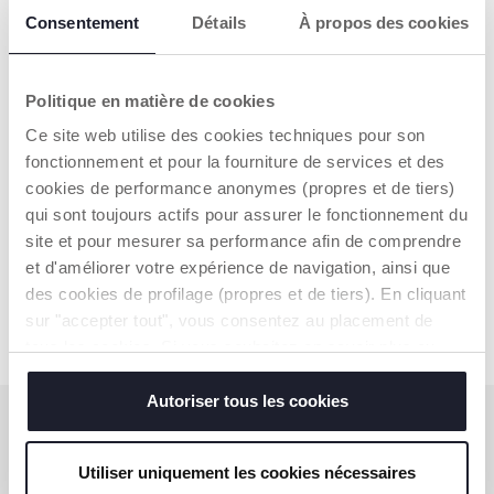
Hoe gebruikt u een kortingscode?
Consentement
Détails
À propos des cookies
Kan ik meer dan één kortingscode gebruiken?
Politique en matière de cookies
Ce site web utilise des cookies techniques pour son
HEEFT U HET ANTWOORD DAT U
fonctionnement et pour la fourniture de services et des
ZOCHT NIET GEVONDEN?
cookies de performance anonymes (propres et de tiers)
qui sont toujours actifs pour assurer le fonctionnement du
Vul
het contactformulier in
.
site et pour mesurer sa performance afin de comprendre
et d'améliorer votre expérience de navigation, ainsi que
des cookies de profilage (propres et de tiers). En cliquant
sur "accepter tout", vous consentez au placement de
tous les cookies. Si vous souhaitez en savoir plus ou
modifier ou révoquer le consentement de tous les
cookies ou de certains d'entre eux, cliquez sur "afficher
Autoriser tous les cookies
ABONNEER U OP ONZE NIEUWSBRIEF
les détails". En fermant cette bannière, vous consentez à
l'utilisation de nos cookies techniques uniquement, qui
Nu al voor u een waardebon van €10 om online uit te
Utiliser uniquement les cookies nécessaires
geven.
sont indispensables pour profiter du service demandé.